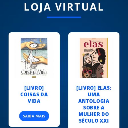
LOJA VIRTUAL
[LIVRO]
[LIVRO] ELAS:
COISAS DA
UMA
VIDA
ANTOLOGIA
SOBRE A
MULHER DO
SAIBA MAIS
SÉCULO XXI