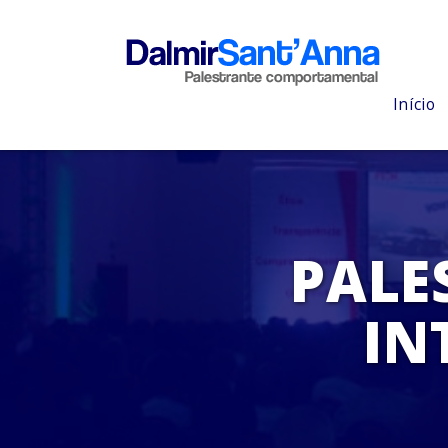
Início
PALE
IN