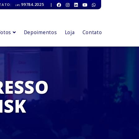
99784.2025
|
TATO:
(47)
Fotos
Depoimentos
Loja
Contato
RESSO
ISK