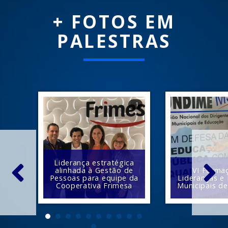
+ FOTOS EM
PALESTRAS
1
Liderança estratégica
alinhada à Gestão de
VI Forma
Pessoas para equipe da
Lideranças e 
Cooperativa Frimesa
Municipais d